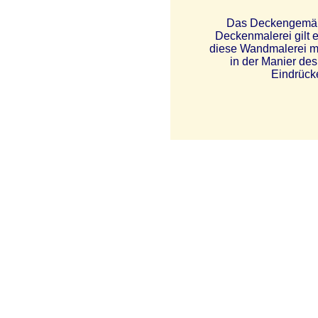
Das Deckengemäld
Deckenmalerei gilt e
diese Wandmalerei mit
in der Manier des
Eindrück