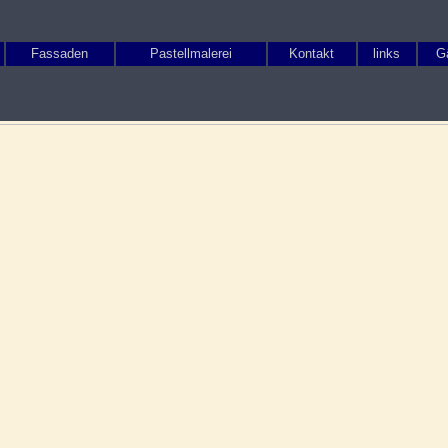
Fassaden
Pastellmalerei
Kontakt
links
G