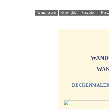
Wandmalerei
Ölgemälde
Fassaden
Paste
WAND
WAN
DECKENMALERE