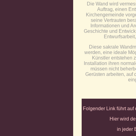
Die Wand wird vermess
Auftrag, einen Ent
Kirchengemeinde vorge
seine Vertrauten bera
Informationen und Arc
Geschichte und Entwickl
Entwurfsarbeit
Diese sakrale Wandmal
werden, eine ideale Mög
Künstler entstehen z
Installation ihren norma
müssen nicht beherbe
Gerüsten arbeiten, au
ein
Folgender Link führt au
Hier wird de
in jeder 