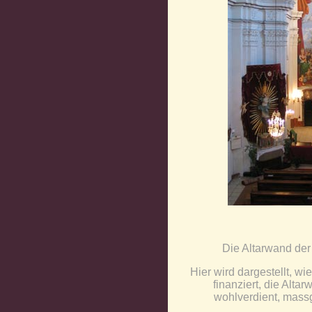
Die Altarwand der 
Hier wird dargestellt, wi
finanziert, die Alta
wohlverdient, massg