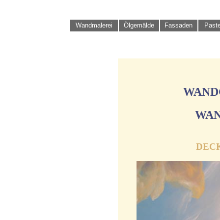
Wandmalerei
Ölgemälde
Fassaden
Paste
WAND
WAN
DEC