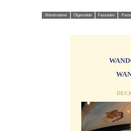
Wandmalerei
Ölgemälde
Fassaden
Paste
WAND
WAN
DEC